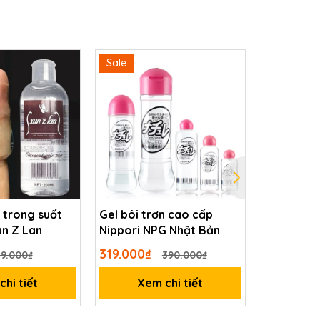
Sale
Sale
n trong suốt
Gel bôi trơn cao cấp
Gel bôi tr
n Z Lan
Nippori NPG Nhật Bản
Cokelife 
319.000₫
159.000₫
29.000₫
390.000₫
hi tiết
Xem chi tiết
Xem