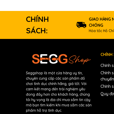
CHÍNH
GIAO HÀNG 
CHÓNG
SÁCH:
Hỏa tốc Hồ Chí
CHÍNH
Chính 
Chính 
Seggshop là một cửa hàng uy tín,
chuyên cung cấp các sản phẩm đồ
chuyển
chơi tình dục chính hãng, giá tốt. Với
Chính s
cam kết mang đến trải nghiệm yêu
Quy đị
đong đầy hơn cho khách hàng, chúng
tôi hy vọng là địa chỉ mua sắm tin cậy
mà bạn tìm kiếm khi mua sắm các sản
phẩm hỗ trợ tình dục.