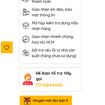
thanh toán
Giao nhận kín đáo, bảo
mật thông tin
Mở hộp kiểm tra đúng mẫu
nhận hàng
Giao nhận nhanh chóng,
hỏa tốc HCM
Đổi trả nếu lỗi từ nhà sản
xuất (hàng chưa sử dụng)
Để được hỗ trợ. Hãy
gọi:
0376844460
Khuyến mãi đặc biệt !!!