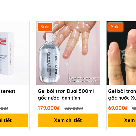
Sale
Sale
nterest
Gel bôi trơn Duai 500ml
Gel bôi trơ
i
gốc nước lành tính
gốc nước Xu
179.000₫
69.000₫
000₫
239.000₫
1
i tiết
Xem chi tiết
Xem c