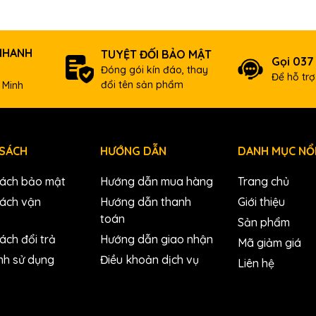
NHANH
TUYỆT ĐỐI BẢO MẬT
Gọi 037
Đóng gói kín đáo, thay
Để hỗ tr
đổi tên sản phẩm
 Minh
 SÁCH
HƯỚNG DẪN
DANH MỤC NỔI
sách bảo mật
Hướng dẫn mua hàng
Trang chủ
sách vận
Hướng dẫn thanh
Giới thiệu
toán
Sản phẩm
ách đổi trả
Hướng dẫn giao nhận
Mã giảm giá
nh sử dụng
Điều khoản dịch vụ
Liên hệ