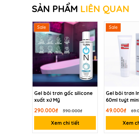
SẢN PHẨM
LIÊN QUAN
Sale
Sale
Gel bôi trơn gốc silicone
Gel bôi trơn I
xuất xứ Mỹ
60ml tuýt min
290.000₫
49.000₫
390.000₫
69.
Xem chi tiết
Xem ch