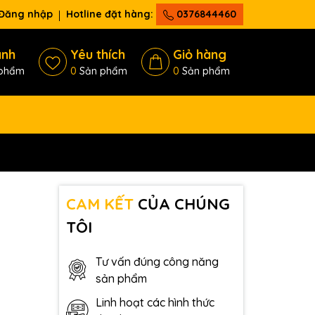
Đăng nhập
Hotline đặt hàng:
0376844460
ánh
Yêu thích
Giỏ hàng
phẩm
0
Sản phẩm
0
Sản phẩm
CAM KẾT
CỦA CHÚNG
TÔI
Tư vấn đúng công năng
sản phẩm
Linh hoạt các hình thức