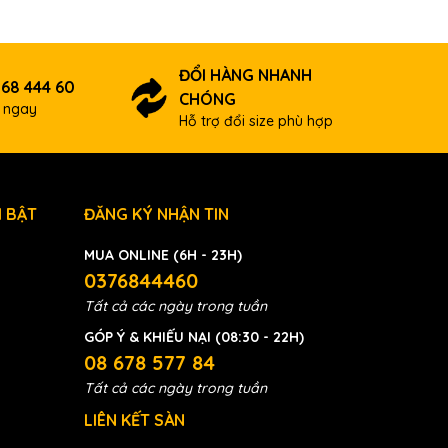
ĐỔI HÀNG NHANH
 68 444 60
CHÓNG
ợ ngay
Hỗ trợ đổi size phù hợp
 BẬT
ĐĂNG KÝ NHẬN TIN
MUA ONLINE (6H - 23H)
0376844460
Tất cả các ngày trong tuần
GÓP Ý & KHIẾU NẠI (08:30 - 22H)
08 678 577 84
Tất cả các ngày trong tuần
LIÊN KẾT SÀN