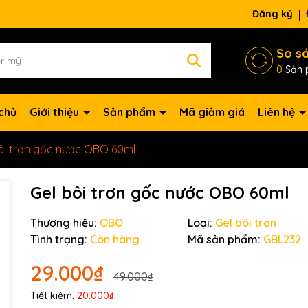
ng chờ đợi bạn
Đăng ký
So s
0
Sản 
chủ
Giới thiệu
Sản phẩm
Mã giảm giá
Liên hệ
ôi trơn gốc nước OBO 60ml
Gel bôi trơn gốc nước OBO 60ml
Thương hiệu:
OBO
Loại:
Gel bôi trơn
Tình trạng:
Còn hàng
Mã sản phẩm:
GBL232
29.000₫
49.000₫
Tiết kiệm:
20.000₫