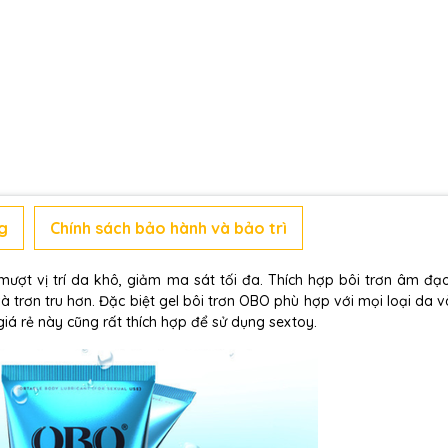
g
Chính sách bảo hành và bảo trì
ợt vị trí da khô, giảm ma sát tối đa. Thích hợp bôi trơn âm đạ
 trơn tru hơn. Đặc biệt gel bôi trơn OBO phù hợp với mọi loại da 
á rẻ này cũng rất thích hợp để sử dụng sextoy.