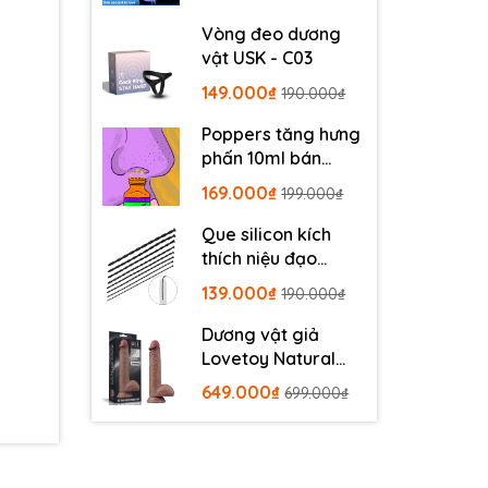
Vòng đeo dương
vật USK - C03
149.000₫
190.000₫
Poppers tăng hưng
phấn 10ml bán
chạy
169.000₫
199.000₫
Que silicon kích
thích niệu đạo
SDL140
139.000₫
190.000₫
Dương vật giả
Lovetoy Natural
Cock 9 inch
649.000₫
699.000₫