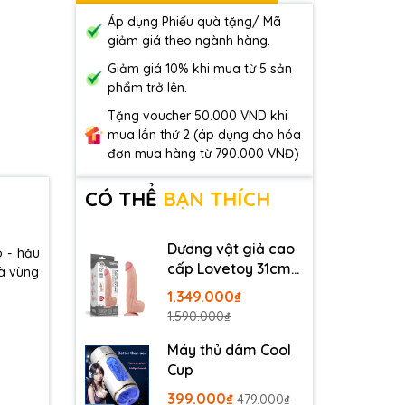
Áp dụng Phiếu quà tặng/ Mã
giảm giá theo ngành hàng.
Giảm giá 10% khi mua từ 5 sản
phẩm trở lên.
Tặng voucher 50.000 VND khi
mua lần thứ 2 (áp dụng cho hóa
đơn mua hàng từ 790.000 VNĐ)
CÓ THỂ
BẠN THÍCH
Dương vật giả cao
o - hậu
cấp Lovetoy 31cm
và vùng
da trượt
1.349.000₫
1.590.000₫
Máy thủ dâm Cool
Cup
399.000₫
479.000₫