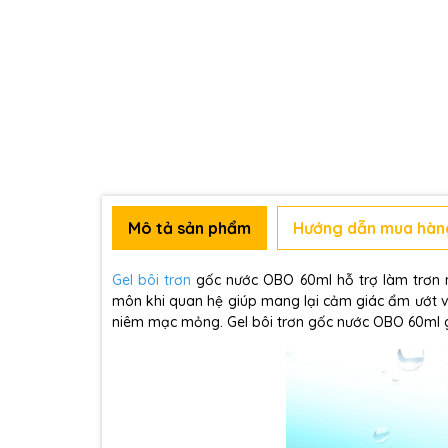
Mô tả sản phẩm
Hướng dẫn mua hàn
Gel bôi trơn
gốc nước OBO 60ml hỗ trợ làm trơn mư
môn khi quan hệ giúp mang lại cảm giác ẩm ướt và
niêm mạc mỏng. Gel bôi trơn gốc nước OBO 60ml gi