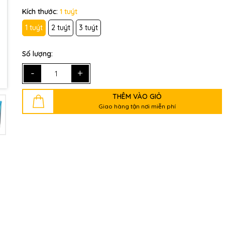
Kích thước:
1 tuýt
1 tuýt
2 tuýt
3 tuýt
Số lượng:
-
+
THÊM VÀO GIỎ
Giao hàng tận nơi miễn phí