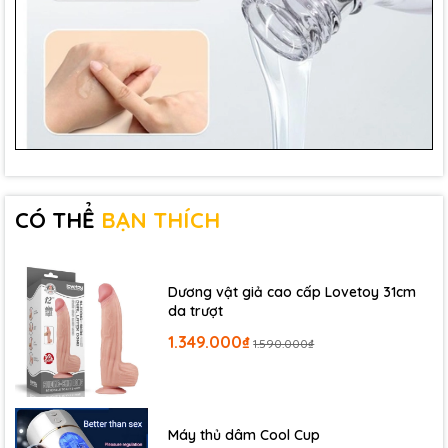
CÓ THỂ
BẠN THÍCH
Dương vật giả cao cấp Lovetoy 31cm
da trượt
1.349.000₫
1.590.000₫
Máy thủ dâm Cool Cup