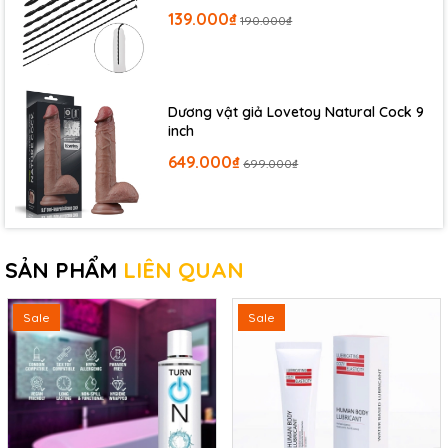
139.000₫
190.000₫
Dương vật giả Lovetoy Natural Cock 9
inch
649.000₫
699.000₫
SẢN PHẨM
LIÊN QUAN
Sale
Sale