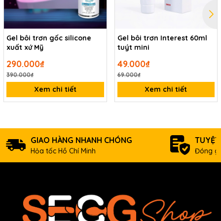
Gel bôi trơn gốc silicone
Gel bôi trơn Interest 60ml
xuất xứ Mỹ
tuýt mini
290.000₫
49.000₫
390.000₫
69.000₫
Xem chi tiết
Xem chi tiết
GIAO HÀNG NHANH CHÓNG
TUYỆT
Hỏa tốc Hồ Chí Minh
Đóng gó