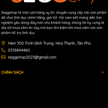
Seggshop là một cửa hàng uy tín, chuyên cung cấp các sản phẩm
đồ chơi tình dục chính hãng, giá tốt. Với cam kết mang đến trải
nghiệm yêu đong đầy hơn cho khách hàng, chúng tôi hy vọng là
địa chỉ mua sắm tin cậy mà bạn tìm kiếm khi mua sắm các sản
phẩm hỗ trợ tình dục.
Hẻm 300 Trịnh Đình Trọng, Hòa Thạnh, Tân Phú
0376844460
seggshop2023@gmail.com
CHÍNH SÁCH