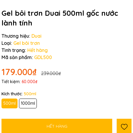
Gel bôi trơn Duai 500ml gốc nước
lành tính
Thương hiệu:
Duai
Loại:
Gel bôi trơn
Tình trạng:
Hết hàng
Mã sản phẩm:
GDL500
179.000₫
239.000₫
Tiết kiệm:
60.000₫
Kích thước:
500ml
500ml
1000ml
HẾT HÀNG