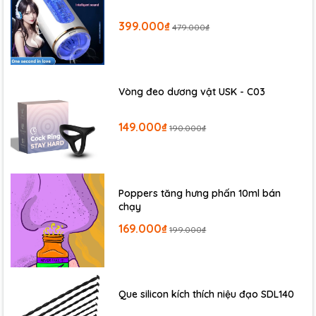
399.000₫
479.000₫
Vòng đeo dương vật USK - C03
149.000₫
190.000₫
Poppers tăng hưng phấn 10ml bán
chạy
169.000₫
199.000₫
Que silicon kích thích niệu đạo SDL140