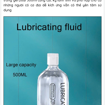
trong gel Duai 500ml cũng cực kỳ lành tính và phù hợp cho cả
những người có cơ địa dễ kích ứng vẫn có thể yên tâm sử
dụng.