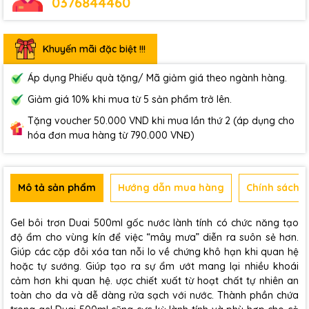
0376844460
Khuyến mãi đặc biệt !!!
Áp dụng Phiếu quà tặng/ Mã giảm giá theo ngành hàng.
Giảm giá 10% khi mua từ 5 sản phẩm trở lên.
Tặng voucher 50.000 VND khi mua lần thứ 2 (áp dụng cho
hóa đơn mua hàng từ 790.000 VNĐ)
Mô tả sản phẩm
Hướng dẫn mua hàng
Chính sách b
Gel bôi trơn Duai 500ml gốc nước lành tính có chức năng tạo
độ ẩm cho vùng kín để việc “mây mưa” diễn ra suôn sẻ hơn.
Giúp các cặp đôi xóa tan nỗi lo về chứng khô hạn khi quan hệ
hoặc tự sướng. Giúp tạo ra sự ẩm ướt mang lại nhiều khoái
cảm hơn khi quan hệ. ược chiết xuất từ hoạt chất tự nhiên an
toàn cho da và dễ dàng rửa sạch với nước. Thành phần chứa