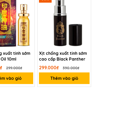
g xuất tinh sớm
Xịt chống xuất tinh sớm
Oil 10ml
cao cấp Black Panther
0₫
299.000₫
299.000₫
390.000₫
êm vào giỏ
Thêm vào giỏ