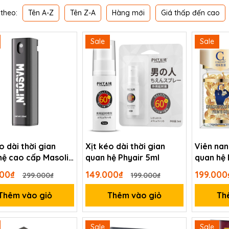
Tên A-Z
Tên Z-A
Hàng mới
Giá thấp đến cao
theo:
Sale
Sale
o dài thời gian
Xịt kéo dài thời gian
Viên nan
hệ cao cấp Masolin
quan hệ Phyair 5ml
quan hệ 
Cokelife
000₫
149.000₫
199.00
299.000₫
199.000₫
Thêm vào giỏ
Thêm vào giỏ
Th
Sale
Sale