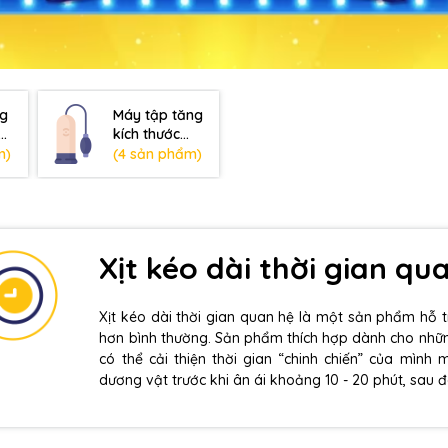
ng
Máy tập tăng
kích thước
dương vật
m)
(4 sản phẩm)
Xịt kéo dài thời gian qu
Xịt kéo dài thời gian quan hệ là một sản phẩm hỗ t
hơn bình thường. Sản phẩm thích hợp dành cho nhữ
có thể cải thiện thời gian “chinh chiến” của mình 
dương vật trước khi ân ái khoảng 10 - 20 phút, sau đ