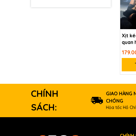
Indian God Oil
Green Kinght
Xịt ké
quan h
10ml
179.
CHÍNH
GIAO HÀNG 
CHÓNG
SÁCH:
Hỏa tốc Hồ Chí
CHÍNH