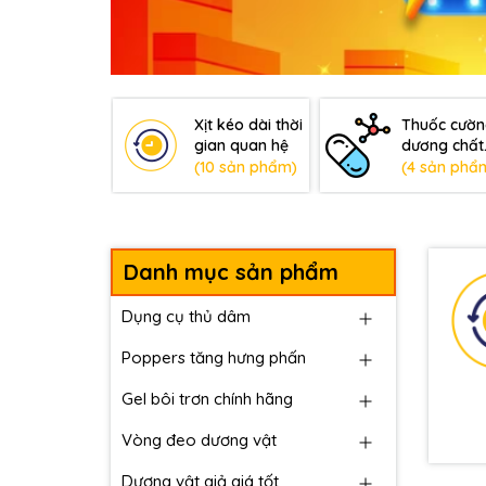
Xịt kéo dài thời
Thuốc cườ
gian quan hệ
dương chất
lượng
(10 sản phẩm)
(4 sản phẩ
Danh mục sản phẩm
Dụng cụ thủ dâm
Poppers tăng hưng phấn
Gel bôi trơn chính hãng
Vòng đeo dương vật
Dương vật giả giá tốt