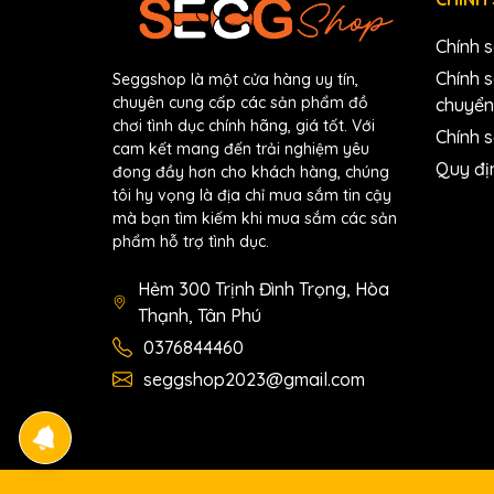
Chính 
Chính 
Seggshop là một cửa hàng uy tín,
chuyên cung cấp các sản phẩm đồ
chuyển
chơi tình dục chính hãng, giá tốt. Với
Chính s
cam kết mang đến trải nghiệm yêu
Quy đị
đong đầy hơn cho khách hàng, chúng
tôi hy vọng là địa chỉ mua sắm tin cậy
mà bạn tìm kiếm khi mua sắm các sản
phẩm hỗ trợ tình dục.
Hẻm 300 Trịnh Đình Trọng, Hòa
Thạnh, Tân Phú
0376844460
seggshop2023@gmail.com