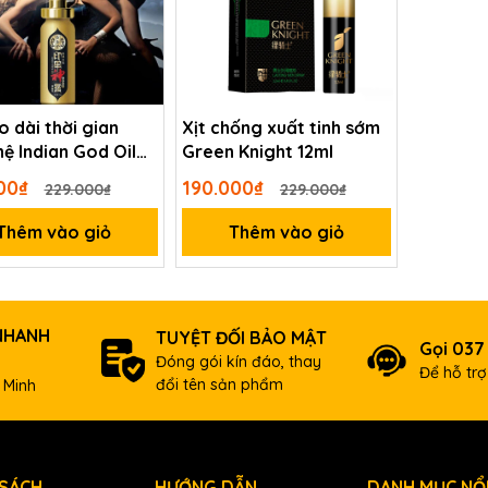
o dài thời gian
Xịt chống xuất tinh sớm
ệ Indian God Oil
Green Knight 12ml
000₫
190.000₫
229.000₫
229.000₫
Thêm vào giỏ
Thêm vào giỏ
NHANH
TUYỆT ĐỐI BẢO MẬT
Gọi 037
Đóng gói kín đáo, thay
Để hỗ tr
đổi tên sản phẩm
 Minh
 SÁCH
HƯỚNG DẪN
DANH MỤC NỔI