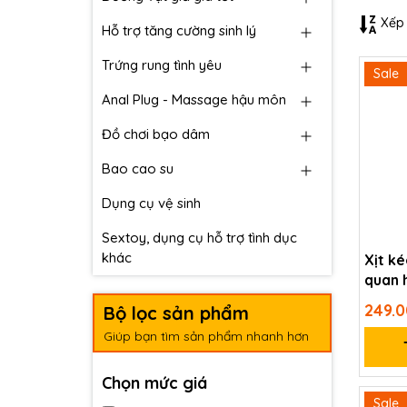
Xếp 
Hỗ trợ tăng cường sinh lý
Trứng rung tình yêu
Sale
Anal Plug - Massage hậu môn
Đồ chơi bạo dâm
Bao cao su
Dụng cụ vệ sinh
Sextoy, dụng cụ hỗ trợ tình dục
khác
Xịt ké
quan 
10ml
249.
Bộ lọc sản phẩm
Giúp bạn tìm sản phẩm nhanh hơn
Chọn mức giá
Sale