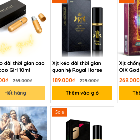
o dài thời gian cao
Xịt kéo dài thời gian
Xịt chốn
too Girl 10ml
quan hệ Royal Horse
OIX God 
000₫
189.000₫
269.00
269.000₫
229.000₫
Hết hàng
Thêm vào giỏ
Th
Sale