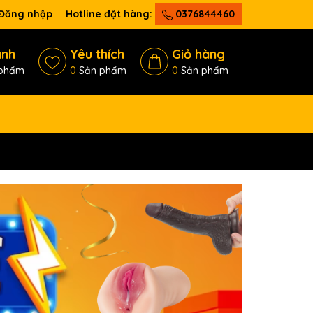
Đăng nhập
Hotline đặt hàng:
0376844460
ánh
Yêu thích
Giỏ hàng
phẩm
0
Sản phẩm
0
Sản phẩm