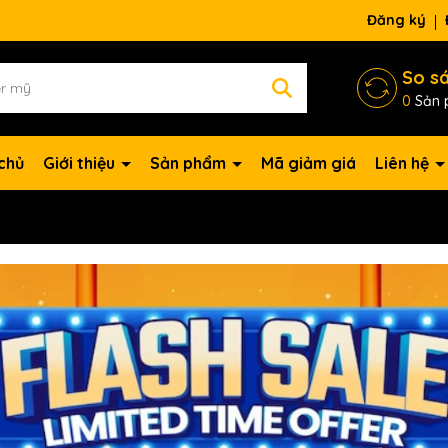
ng chờ đợi bạn
Đăng ký
So s
0
Sản 
chủ
Giới thiệu
Sản phẩm
Mã giảm giá
Liên hệ