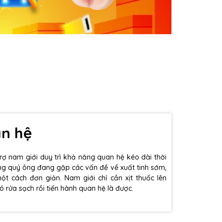
an hệ
rợ nam giới duy trì khả năng quan hệ kéo dài thời
ng quý ông đang gặp các vấn đề về xuất tinh sớm,
một cách đơn giản. Nam giới chỉ cần xịt thuốc lên
ó rửa sạch rồi tiến hành quan hệ là được.