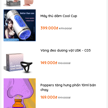
Máy thủ dâm Cool Cup
399.000₫
479.000₫
Vòng đeo dương vật USK - C03
149.000₫
190.000₫
Poppers tăng hưng phấn 10ml bán
chạy
169.000₫
199.000₫