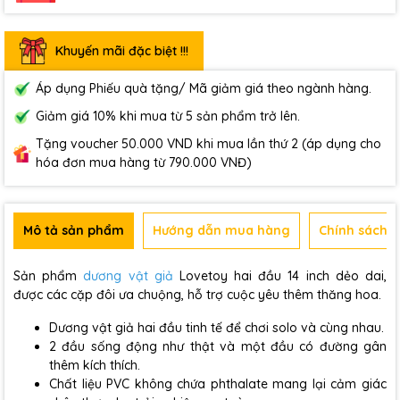
Khuyến mãi đặc biệt !!!
Áp dụng Phiếu quà tặng/ Mã giảm giá theo ngành hàng.
Giảm giá 10% khi mua từ 5 sản phẩm trở lên.
Tặng voucher 50.000 VND khi mua lần thứ 2 (áp dụng cho
hóa đơn mua hàng từ 790.000 VNĐ)
Mô tả sản phẩm
Hướng dẫn mua hàng
Chính sách b
Sản phẩm
dương vật giả
Lovetoy hai đầu 14 inch dẻo dai,
được các cặp đôi ưa chuộng, hỗ trợ cuộc yêu thêm thăng hoa.
Dương vật giả hai đầu tinh tế để chơi solo và cùng nhau.
2 đầu sống động như thật và một đầu có đường gân
thêm kích thích.
Chất liệu PVC không chứa phthalate mang lại cảm giác