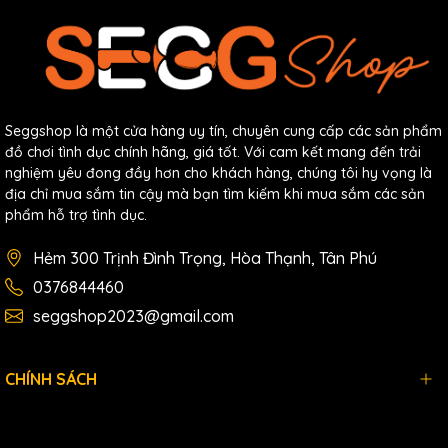
Seggshop là một cửa hàng uy tín, chuyên cung cấp các sản phẩm
đồ chơi tình dục chính hãng, giá tốt. Với cam kết mang đến trải
nghiệm yêu đong đầy hơn cho khách hàng, chúng tôi hy vọng là
địa chỉ mua sắm tin cậy mà bạn tìm kiếm khi mua sắm các sản
phẩm hỗ trợ tình dục.
Hẻm 300 Trịnh Đình Trọng, Hòa Thạnh, Tân Phú
0376844460
seggshop2023@gmail.com
CHÍNH SÁCH