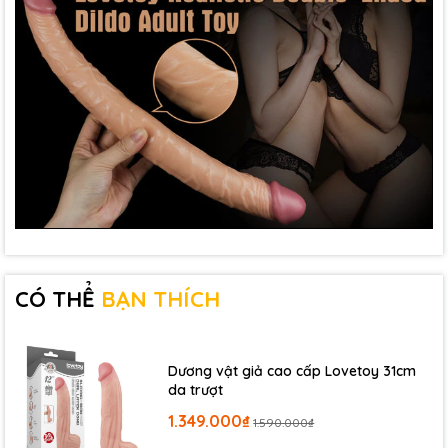
CÓ THỂ
BẠN THÍCH
Dương vật giả cao cấp Lovetoy 31cm
da trượt
1.349.000₫
1.590.000₫