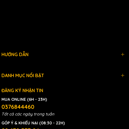
HƯỚNG DẪN
DANH MỤC NỔI BẬT
ĐĂNG KÝ NHẬN TIN
MUA ONLINE (6H - 23H)
0376844460
Tất cả các ngày trong tuần
GÓP Ý & KHIẾU NẠI (08:30 - 22H)