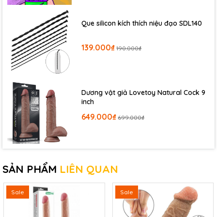
Que silicon kích thích niệu đạo SDL140
139.000₫
190.000₫
Dương vật giả Lovetoy Natural Cock 9
inch
649.000₫
699.000₫
SẢN PHẨM
LIÊN QUAN
Sale
Sale