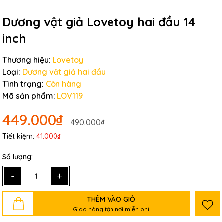
Dương vật giả Lovetoy hai đầu 14
inch
Thương hiệu:
Lovetoy
Loại:
Dương vật giả hai đầu
Tình trạng:
Còn hàng
Mã sản phẩm:
LOV119
449.000₫
490.000₫
Tiết kiệm:
41.000₫
Số lượng:
-
+
THÊM VÀO GIỎ
Giao hàng tận nơi miễn phí