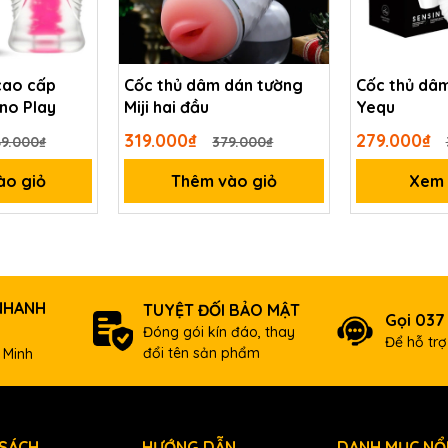
cao cấp
Cốc thủ dâm dán tường
Cốc thủ dâ
no Play
Miji hai đầu
Yequ
319.000₫
279.000₫
9.000₫
379.000₫
ào giỏ
Thêm vào giỏ
Xem c
NHANH
TUYỆT ĐỐI BẢO MẬT
Gọi 037
Đóng gói kín đáo, thay
Để hỗ tr
đổi tên sản phẩm
 Minh
 SÁCH
HƯỚNG DẪN
DANH MỤC NỔI