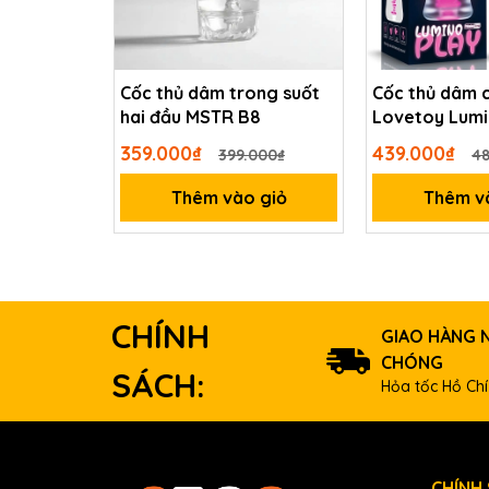
Cốc thủ dâm trong suốt
Cốc thủ dâm 
hai đầu MSTR B8
Lovetoy Lumi
359.000₫
439.000₫
399.000₫
48
Thêm vào giỏ
Thêm v
CHÍNH
GIAO HÀNG 
CHÓNG
SÁCH:
Hỏa tốc Hồ Chí
CHÍNH