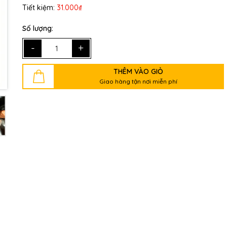
Tiết kiệm:
31.000₫
Số lượng:
-
+
THÊM VÀO GIỎ
Giao hàng tận nơi miễn phí