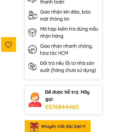
thanh toán
Giao nhận kín đáo, bảo
mật thông tin
Mở hộp kiểm tra đúng mẫu
nhận hàng
Giao nhận nhanh chóng,
hỏa tốc HCM
Đổi trả nếu lỗi từ nhà sản
xuất (hàng chưa sử dụng)
Để được hỗ trợ. Hãy
gọi:
0376844460
Khuyến mãi đặc biệt !!!