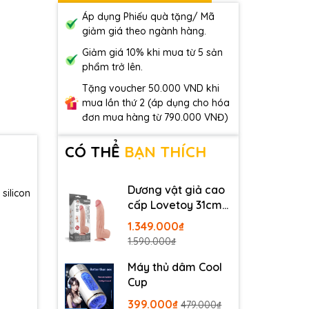
Áp dụng Phiếu quà tặng/ Mã
giảm giá theo ngành hàng.
Giảm giá 10% khi mua từ 5 sản
phẩm trở lên.
Tặng voucher 50.000 VND khi
mua lần thứ 2 (áp dụng cho hóa
đơn mua hàng từ 790.000 VNĐ)
CÓ THỂ
BẠN THÍCH
Dương vật giả cao
silicon
cấp Lovetoy 31cm
da trượt
1.349.000₫
1.590.000₫
Máy thủ dâm Cool
Cup
399.000₫
479.000₫