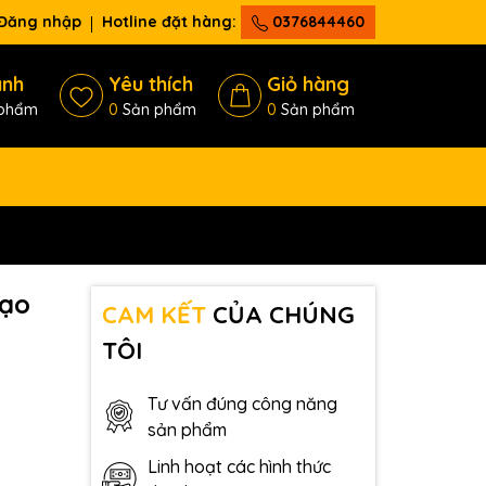
Đăng nhập
Hotline đặt hàng:
0376844460
ánh
Yêu thích
Giỏ hàng
phẩm
0
Sản phẩm
0
Sản phẩm
tạo
CAM KẾT
CỦA CHÚNG
TÔI
Tư vấn đúng công năng
sản phẩm
Linh hoạt các hình thức