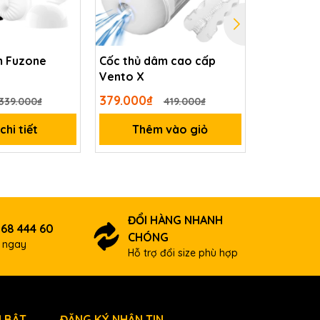
m Fuzone
Cốc thủ dâm cao cấp
Cốc thủ d
Vento X
Air III Ros
379.000₫
249.000
339.000₫
419.000₫
hi tiết
Thêm vào giỏ
Xem
ĐỔI HÀNG NHANH
 68 444 60
CHÓNG
ợ ngay
Hỗ trợ đổi size phù hợp
 BẬT
ĐĂNG KÝ NHẬN TIN