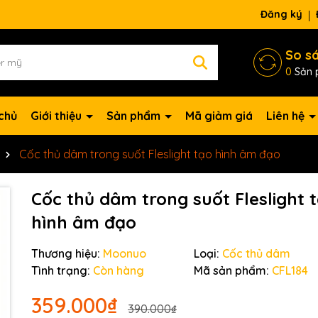
ng chờ đợi bạn
Đăng ký
So s
0
Sản 
chủ
Giới thiệu
Sản phẩm
Mã giảm giá
Liên hệ
Cốc thủ dâm trong suốt Fleslight tạo hình âm đạo
Cốc thủ dâm trong suốt Fleslight 
hình âm đạo
Thương hiệu:
Moonuo
Loại:
Cốc thủ dâm
Tình trạng:
Còn hàng
Mã sản phẩm:
CFL184
359.000₫
390.000₫