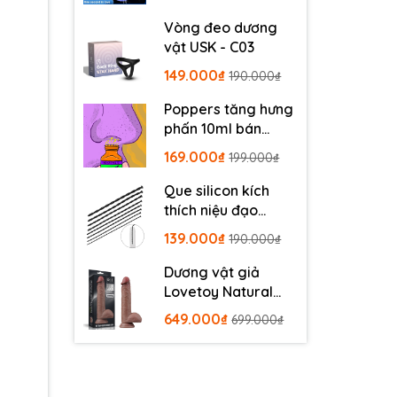
Vòng đeo dương
vật USK - C03
149.000₫
190.000₫
Poppers tăng hưng
phấn 10ml bán
chạy
169.000₫
199.000₫
Que silicon kích
thích niệu đạo
SDL140
139.000₫
190.000₫
Dương vật giả
Lovetoy Natural
Cock 9 inch
649.000₫
699.000₫