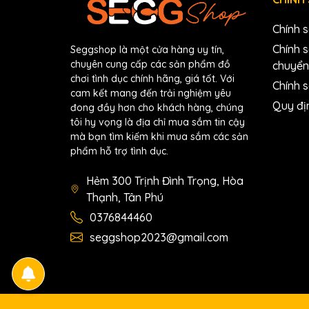
Chính 
Chính 
Seggshop là một cửa hàng uy tín,
chuyên cung cấp các sản phẩm đồ
chuyển
chơi tình dục chính hãng, giá tốt. Với
Chính s
cam kết mang đến trải nghiệm yêu
Quy đị
đong đầy hơn cho khách hàng, chúng
tôi hy vọng là địa chỉ mua sắm tin cậy
mà bạn tìm kiếm khi mua sắm các sản
phẩm hỗ trợ tình dục.
Hẻm 300 Trịnh Đình Trọng, Hòa
Thạnh, Tân Phú
0376844460
seggshop2023@gmail.com