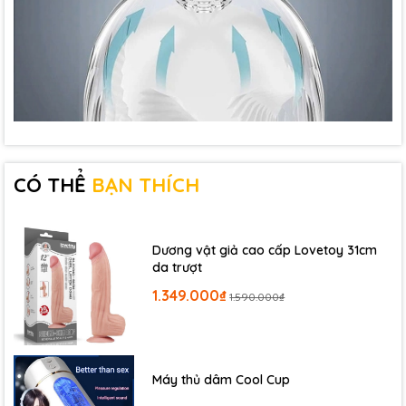
CÓ THỂ
BẠN THÍCH
Dương vật giả cao cấp Lovetoy 31cm
da trượt
1.349.000₫
1.590.000₫
Máy thủ dâm Cool Cup