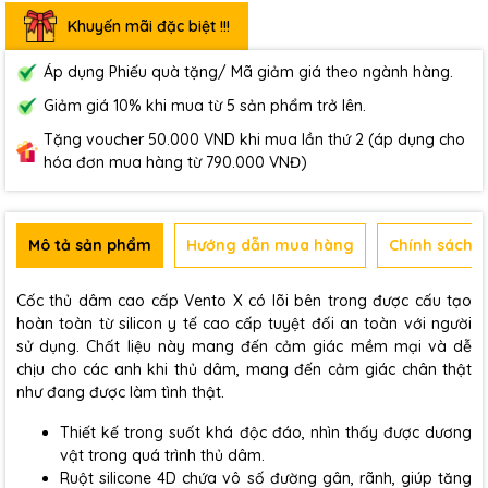
Khuyến mãi đặc biệt !!!
Áp dụng Phiếu quà tặng/ Mã giảm giá theo ngành hàng.
Giảm giá 10% khi mua từ 5 sản phẩm trở lên.
Tặng voucher 50.000 VND khi mua lần thứ 2 (áp dụng cho
hóa đơn mua hàng từ 790.000 VNĐ)
Mô tả sản phẩm
Hướng dẫn mua hàng
Chính sách b
Cốc thủ dâm cao cấp Vento X có lõi bên trong được cấu tạo
hoàn toàn từ silicon y tế cao cấp tuyệt đối an toàn với người
sử dụng. Chất liệu này mang đến cảm giác mềm mại và dễ
chịu cho các anh khi thủ dâm, mang đến cảm giác chân thật
như đang được làm tình thật.
Thiết kế trong suốt khá độc đáo, nhìn thấy được dương
vật trong quá trình thủ dâm.
Ruột silicone 4D chứa vô số đường gân, rãnh, giúp tăng