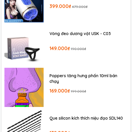
399.000₫
479.000₫
Vòng đeo dương vật USK - C03
149.000₫
190.000₫
Poppers tăng hưng phấn 10ml bán
chạy
169.000₫
199.000₫
Que silicon kích thích niệu đạo SDL140