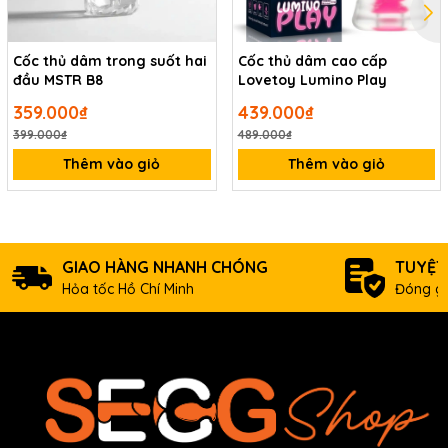
Cốc thủ dâm trong suốt hai
Cốc thủ dâm cao cấp
đầu MSTR B8
Lovetoy Lumino Play
359.000₫
439.000₫
399.000₫
489.000₫
Thêm vào giỏ
Thêm vào giỏ
GIAO HÀNG NHANH CHÓNG
TUYỆT
Hỏa tốc Hồ Chí Minh
Đóng gó