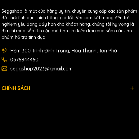
Seggshop là một cửa hàng uy tín, chuyên cung cấp các sản phẩm
đồ chơi tình dục chính hãng, giá tốt. Với cam kết mang đến trải
nghiệm yêu đong đầy hơn cho khách hàng, chúng tôi hy vọng là
địa chỉ mua sắm tin cậy mà bạn tìm kiếm khi mua sắm các sản
phẩm hỗ trợ tình dục.
Hẻm 300 Trịnh Đình Trọng, Hòa Thạnh, Tân Phú
0376844460
seggshop2023@gmail.com
CHÍNH SÁCH