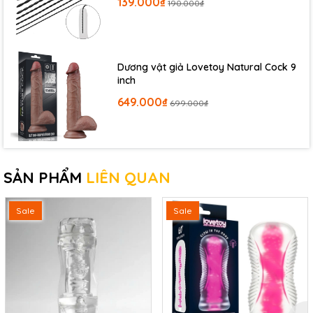
139.000₫
190.000₫
Dương vật giả Lovetoy Natural Cock 9
inch
649.000₫
699.000₫
SẢN PHẨM
LIÊN QUAN
Sale
Sale