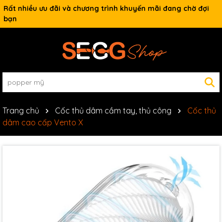
Rất nhiều ưu đãi và chương trình khuyến mãi đang chờ đợi
bạn
Trang chủ
Cốc thủ dâm cầm tay, thủ công
Cốc thủ
dâm cao cấp Vento X