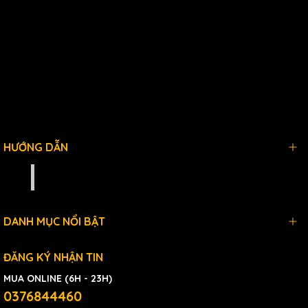
HƯỚNG DẪN
Seggshop.com
DANH MỤC NỔI BẬT
ĐĂNG KÝ NHẬN TIN
MUA ONLINE (6H - 23H)
0376844460