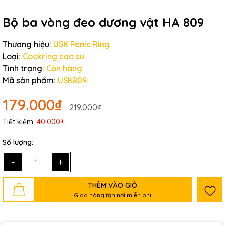
Bộ ba vòng đeo dương vật HA 809
Thương hiệu:
USK Penis Ring
Loại:
Cockring cao su
Tình trạng:
Còn hàng
Mã sản phẩm:
USK809
179.000₫
219.000₫
Tiết kiệm:
40.000₫
Số lượng:
-
+
THÊM VÀO GIỎ
Giao hàng tận nơi miễn phí