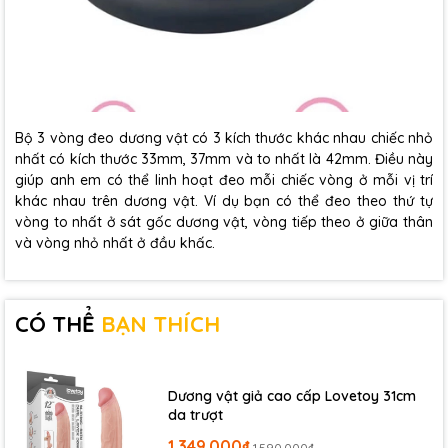
Bộ 3 vòng đeo dương vật có 3 kích thước khác nhau chiếc nhỏ
nhất có kích thước 33mm, 37mm và to nhất là 42mm. Điều này
giúp anh em có thể linh hoạt đeo mỗi chiếc vòng ở mỗi vị trí
khác nhau trên dương vật. Ví dụ bạn có thể đeo theo thứ tự
vòng to nhất ở sát gốc dương vật, vòng tiếp theo ở giữa thân
và vòng nhỏ nhất ở đầu khấc.
CÓ THỂ
BẠN THÍCH
Dương vật giả cao cấp Lovetoy 31cm
da trượt
1.349.000₫
1.590.000₫