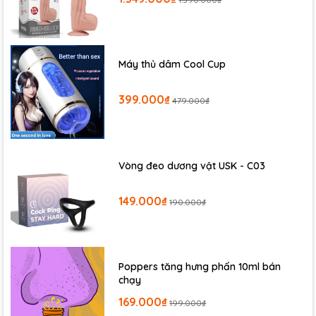
Máy thủ dâm Cool Cup
399.000₫
479.000₫
Vòng đeo dương vật USK - C03
149.000₫
190.000₫
Poppers tăng hưng phấn 10ml bán
chạy
169.000₫
199.000₫