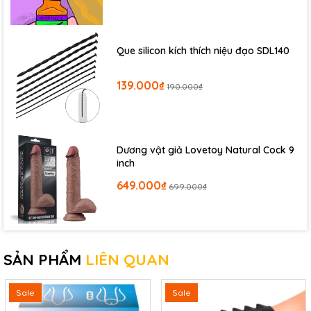
Que silicon kích thích niệu đạo SDL140
139.000₫
190.000₫
Dương vật giả Lovetoy Natural Cock 9
inch
649.000₫
699.000₫
SẢN PHẨM
LIÊN QUAN
Sale
Sale