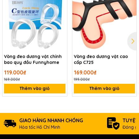
Vòng đeo dương vật chỉnh
Vòng đeo dương vật cao
bao quy đầu Funnyhome
cấp C725
119.000₫
169.000₫
169.000₫
199.000₫
Thêm vào giỏ
Thêm vào giỏ
GIAO HÀNG NHANH CHÓNG
TUYỆT
Hỏa tốc Hồ Chí Minh
Đóng gó