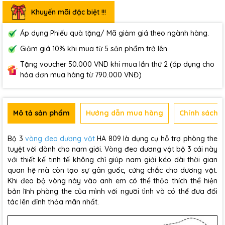
Khuyến mãi đặc biệt !!!
Áp dụng Phiếu quà tặng/ Mã giảm giá theo ngành hàng.
Giảm giá 10% khi mua từ 5 sản phẩm trở lên.
Tặng voucher 50.000 VND khi mua lần thứ 2 (áp dụng cho
hóa đơn mua hàng từ 790.000 VNĐ)
Mô tả sản phẩm
Hướng dẫn mua hàng
Chính sách b
Bộ 3
vòng đeo dương vật
HA 809 là dụng cụ hỗ trợ phòng the
tuyệt vời dành cho nam giới. Vòng đeo dương vật bộ 3 cái này
với thiết kế tinh tế không chỉ giúp nam giới kéo dài thời gian
quan hệ mà còn tạo sự gân guốc, cứng chắc cho dương vật.
Khi đeo bộ vòng này vào anh em có thể thỏa thích thể hiện
bản lĩnh phòng the của mình với người tình và có thể đưa đối
tác lên đỉnh thỏa mãn nhất.