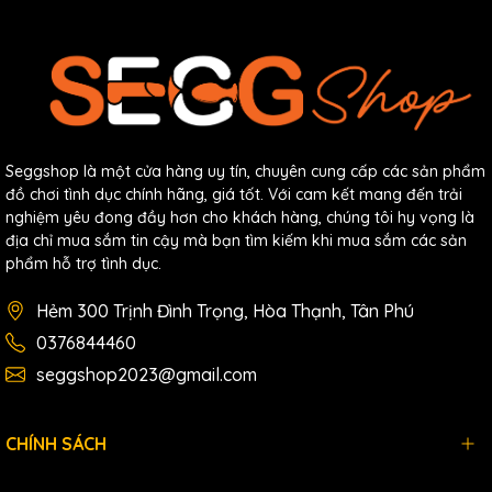
Seggshop là một cửa hàng uy tín, chuyên cung cấp các sản phẩm
đồ chơi tình dục chính hãng, giá tốt. Với cam kết mang đến trải
nghiệm yêu đong đầy hơn cho khách hàng, chúng tôi hy vọng là
địa chỉ mua sắm tin cậy mà bạn tìm kiếm khi mua sắm các sản
phẩm hỗ trợ tình dục.
Hẻm 300 Trịnh Đình Trọng, Hòa Thạnh, Tân Phú
0376844460
seggshop2023@gmail.com
CHÍNH SÁCH