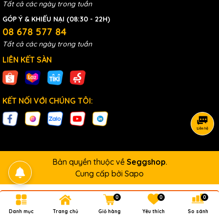
Tất cả các ngày trong tuần
GÓP Ý & KHIẾU NẠI (08:30 - 22H)
08 678 577 84
Tất cả các ngày trong tuần
LIÊN KẾT SÀN
KẾT NỐI VỚI CHÚNG TÔI:
Bản quyền thuộc về
Seggshop
.
Cung cấp bởi
Sapo
0
0
0
Danh mục
Trang chủ
Giỏ hàng
Yêu thích
So sánh
So sánh