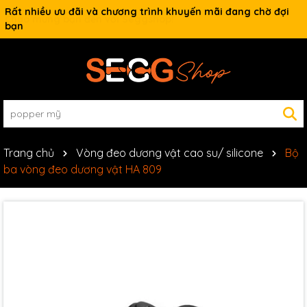
Rất nhiều ưu đãi và chương trình khuyến mãi đang chờ đợi
bạn
Trang chủ
Vòng đeo dương vật cao su/ silicone
Bộ
ba vòng đeo dương vật HA 809