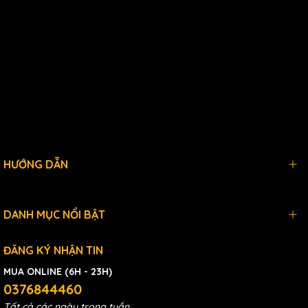
HƯỚNG DẪN
DANH MỤC NỔI BẬT
ĐĂNG KÝ NHẬN TIN
MUA ONLINE (6H - 23H)
0376844460
Tất cả các ngày trong tuần