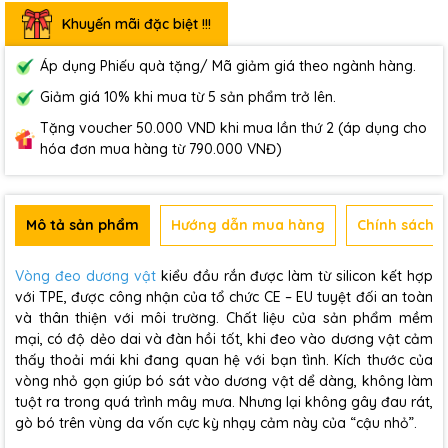
Khuyến mãi đặc biệt !!!
Áp dụng Phiếu quà tặng/ Mã giảm giá theo ngành hàng.
Giảm giá 10% khi mua từ 5 sản phẩm trở lên.
Tặng voucher 50.000 VND khi mua lần thứ 2 (áp dụng cho
hóa đơn mua hàng từ 790.000 VNĐ)
Mô tả sản phẩm
Hướng dẫn mua hàng
Chính sách b
Vòng đeo dương vật
kiểu đầu rắn được làm từ silicon kết hợp
với TPE, được công nhận của tổ chức CE – EU tuyệt đối an toàn
và thân thiện với môi trường. Chất liệu của sản phẩm mềm
mại, có độ dẻo dai và đàn hồi tốt, khi đeo vào dương vật cảm
thấy thoải mái khi đang quan hệ với bạn tình. Kích thước của
vòng nhỏ gọn giúp bó sát vào dương vật dể dàng, không làm
tuột ra trong quá trình mây mưa. Nhưng lại không gây đau rát,
gò bó trên vùng da vốn cực kỳ nhạy cảm này của “cậu nhỏ”.