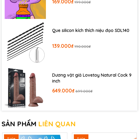
169.000₫
199.000₫
Que silicon kích thích niệu đạo SDL140
139.000₫
190.000₫
Dương vật giả Lovetoy Natural Cock 9
inch
649.000₫
699.000₫
SẢN PHẨM
LIÊN QUAN
Sale
Sale