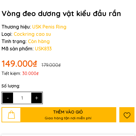
Vòng đeo dương vật kiểu đầu rắn
Thương hiệu:
USK Penis Ring
Loại:
Cockring cao su
Tình trạng:
Còn hàng
Mã sản phẩm:
USK833
149.000₫
179.000₫
Tiết kiệm:
30.000₫
Số lượng:
-
+
THÊM VÀO GIỎ
Giao hàng tận nơi miễn phí