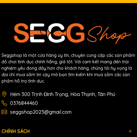
Seggshop là một cửa hàng uy tín, chuyên cung cấp các sản phẩm
đồ chơi tình dục chính hãng, giá tốt. Với cam kết mang đến trải
nghiệm yêu đong đầy hơn cho khách hàng, chúng tôi hy vọng là
địa chỉ mua sắm tin cậy mà bạn tìm kiếm khi mua sắm các sản
phẩm hỗ trợ tình dục.
Hẻm 300 Trịnh Đình Trọng, Hòa Thạnh, Tân Phú
0376844460
seggshop2023@gmail.com
CHÍNH SÁCH