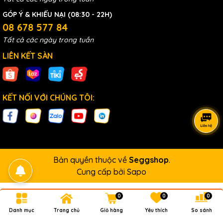
GÓP Ý & KHIẾU NẠI (08:30 - 22H)
08 678 577 84
Tất cả các ngày trong tuần
LIÊN KẾT SÀN
KẾT NỐI VỚI CHÚNG TÔI:
Bản quyền thuộc về
Seggshop
.
Cung cấp bởi
Sapo
0
0
0
Danh mục
Trang chủ
Giỏ hàng
Yêu thích
So sánh
So sánh