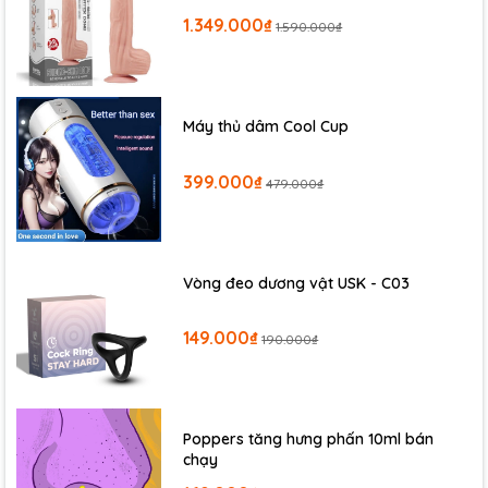
1.349.000₫
1.590.000₫
Máy thủ dâm Cool Cup
399.000₫
479.000₫
Vòng đeo dương vật USK - C03
149.000₫
190.000₫
Poppers tăng hưng phấn 10ml bán
chạy