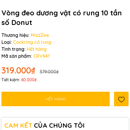
Vòng đeo dương vật có rung 10 tần
số Donut
Thương hiệu:
MizzZee
Loại:
Cockring có rung
Tình trạng:
Hết hàng
Mã sản phẩm:
CRV641
319.000₫
379.000₫
Tiết kiệm:
60.000₫
HẾT HÀNG
CAM KẾT
CỦA CHÚNG TÔI