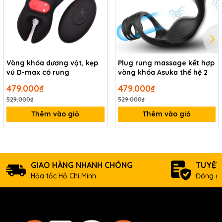
Vòng khóa dương vật, kẹp
Plug rung massage kết hợp
vú D-max có rung
vòng khóa Asuka thế hệ 2
479.000₫
479.000₫
529.000₫
529.000₫
Thêm vào giỏ
Thêm vào giỏ
GIAO HÀNG NHANH CHÓNG
TUYỆT
Hỏa tốc Hồ Chí Minh
Đóng gó