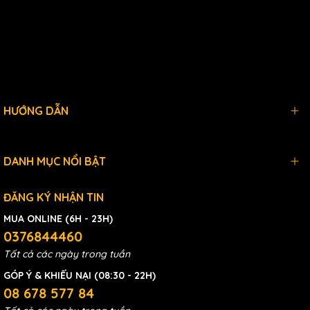
HƯỚNG DẪN
DANH MỤC NỔI BẬT
ĐĂNG KÝ NHẬN TIN
MUA ONLINE (6H - 23H)
0376844460
Tất cả các ngày trong tuần
GÓP Ý & KHIẾU NẠI (08:30 - 22H)
08 678 577 84