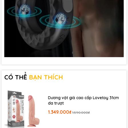
CÓ THỂ
BẠN THÍCH
Dương vật giả cao cấp Lovetoy 31cm
da trượt
1.349.000₫
1.590.000₫