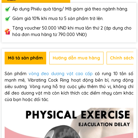
Áp dụng Phiếu quà tặng/ Mã giảm giá theo ngành hàng.
Giảm giá 10% khi mua từ 5 sản phẩm trở lên.
Tặng voucher 50.000 VND khi mua lần thứ 2 (áp dụng cho
hóa đơn mua hàng từ 790.000 VNĐ)
Mô tả sản phẩm
Hướng dẫn mua hàng
Chính sách b
Sản phẩm
vòng đeo dương vật cao cấp
có rung 10 tần số
mạnh mẽ, Vibrating Cock Ring hoạt động bền bỉ, rung động
siêu sướng. Vòng rung hỗ trợ cuộc yêu thêm thú vị, không chỉ
để đeo dương vật mà còn kích thích các điểm nhạy cảm khác
của bạn hoặc đối tác.