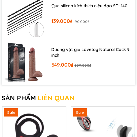
Que silicon kích thích niệu đạo SDL140
139.000₫
190.000₫
Dương vật giả Lovetoy Natural Cock 9
inch
649.000₫
699.000₫
SẢN PHẨM
LIÊN QUAN
Sale
Sale