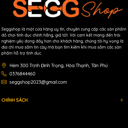
Seggshop là một cửa hàng uy tín, chuyên cung cấp các sản phẩm
đồ chơi tình dục chính hãng, giá tốt. Với cam kết mang đến trải
nghiệm yêu đong đầy hơn cho khách hàng, chúng tôi hy vọng là
địa chỉ mua sắm tin cậy mà bạn tìm kiếm khi mua sắm các sản
phẩm hỗ trợ tình dục.
Hẻm 300 Trịnh Đình Trọng, Hòa Thạnh, Tân Phú
0376844460
seggshop2023@gmail.com
CHÍNH SÁCH