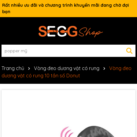
Rất nhiều ưu đãi và chương trình khuyến mãi đang chờ đợi
bạn
Trang chủ
Vòng đeo dương vật có rung
Vòng đeo
dương vật có rung 10 tần số Donut