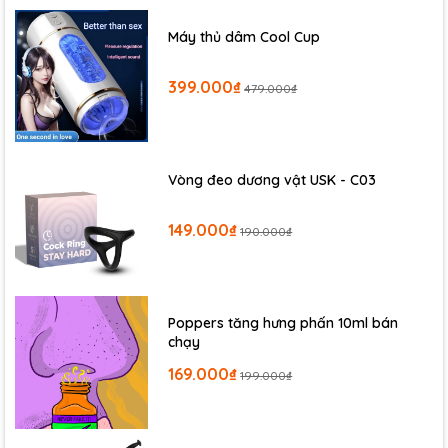
Máy thủ dâm Cool Cup
399.000₫
479.000₫
Vòng đeo dương vật USK - C03
149.000₫
190.000₫
Poppers tăng hưng phấn 10ml bán
chạy
169.000₫
199.000₫