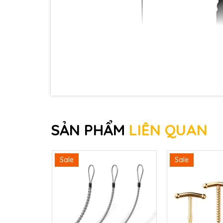
Ngoài ra, món đồ chơi này còn có chức năng rung
SẢN PHẨM
LIÊN QUAN
sẽ đưa bạn đến những cung bậc khác nhau của sự
Sale
Sale