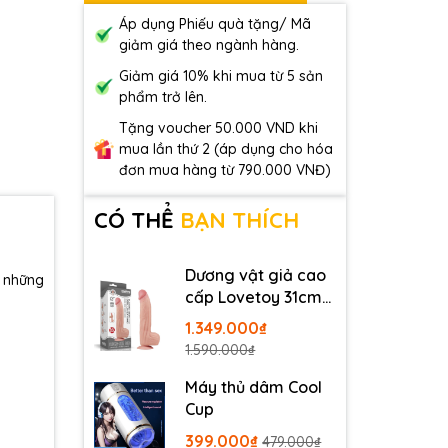
Áp dụng Phiếu quà tặng/ Mã
giảm giá theo ngành hàng.
Giảm giá 10% khi mua từ 5 sản
phẩm trở lên.
Tặng voucher 50.000 VND khi
mua lần thứ 2 (áp dụng cho hóa
đơn mua hàng từ 790.000 VNĐ)
CÓ THỂ
BẠN THÍCH
Dương vật giả cao
 những
cấp Lovetoy 31cm
da trượt
1.349.000₫
1.590.000₫
Máy thủ dâm Cool
Cup
399.000₫
479.000₫