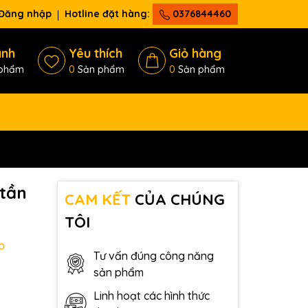
Đăng nhập
Hotline đặt hàng:
0376844460
ánh
Yêu thích
Giỏ hàng
phẩm
0
Sản phẩm
0
Sản phẩm
 tần
CAM KẾT
CỦA CHÚNG
TÔI
o
Tư vấn đúng công năng
sản phẩm
Linh hoạt các hình thức