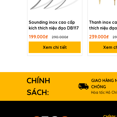
Sounding inox cao cấp
Thanh inox ca
kích thích niệu đạo DB117
thích niệu đạ
199.000₫
239.000₫
290.000₫
29
Xem chi tiết
Xem ch
CHÍNH
GIAO HÀNG 
CHÓNG
SÁCH:
Dụng cụ rung kích thích niệu đạo hay sounding n
Hỏa tốc Hồ Chí
ảnh hưởng cho da và bảo đảm an toàn khi sử dụng
bạn cho vào niệu đạo sẽ không khó chịu hoặc tổn
CHÍNH