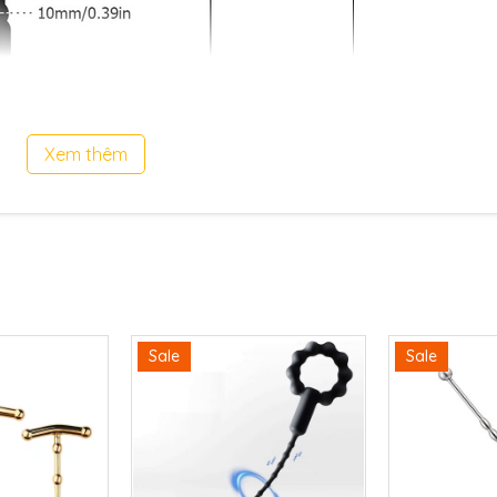
Xem thêm
 10 tần số vô cùng mạnh mẽ và linh động thay đổi chế độ. Chắc 
 sung sướng khi thủ dâm một cách độc đáo này.
Sale
Sale