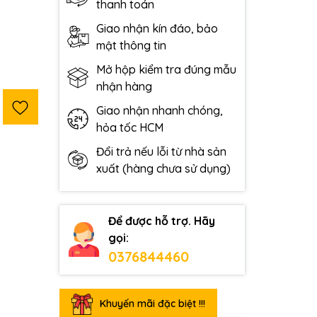
thanh toán
Giao nhận kín đáo, bảo
mật thông tin
Mở hộp kiểm tra đúng mẫu
nhận hàng
Giao nhận nhanh chóng,
hỏa tốc HCM
Đổi trả nếu lỗi từ nhà sản
xuất (hàng chưa sử dụng)
Để được hỗ trợ. Hãy
gọi:
0376844460
Khuyến mãi đặc biệt !!!