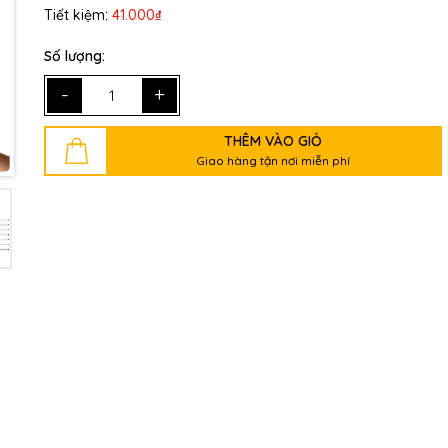
Tiết kiệm:
41.000₫
Số lượng:
-
+
THÊM VÀO GIỎ
Giao hàng tận nơi miễn phí