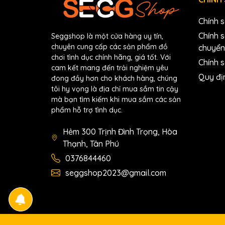
Chính 
Chính 
Seggshop là một cửa hàng uy tín,
chuyên cung cấp các sản phẩm đồ
chuyển
chơi tình dục chính hãng, giá tốt. Với
Chính s
cam kết mang đến trải nghiệm yêu
Quy đị
đong đầy hơn cho khách hàng, chúng
tôi hy vọng là địa chỉ mua sắm tin cậy
mà bạn tìm kiếm khi mua sắm các sản
phẩm hỗ trợ tình dục.
Hẻm 300 Trịnh Đình Trọng, Hòa
Thạnh, Tân Phú
0376844460
seggshop2023@gmail.com