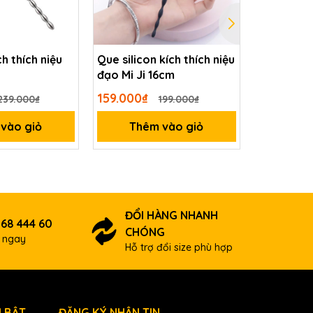
h thích niệu
Que silicon kích thích niệu
Thanh rung
đạo Mi Ji 16cm
đạo Rose
159.000₫
319.000₫
239.000₫
199.000₫
vào giỏ
Thêm vào giỏ
Thê
ĐỔI HÀNG NHANH
 68 444 60
CHÓNG
ợ ngay
ông gây
Hỗ trợ đổi size phù hợp
nên khi
 BẬT
ĐĂNG KÝ NHẬN TIN