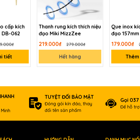
o cấp kích
Thanh rung kích thích niệu
Que inox kíc
o DB-062
đạo Miki MizzZee
đạo 157mm
219.000₫
179.000₫
9.000₫
279.000₫
i tiết
Hết hàng
Thêm 
NHANH
TUYỆT ĐỐI BẢO MẬT
Gọi 037
Đóng gói kín đáo, thay
Để hỗ tr
iệu đạo tự động được làm từ silicone cao cấp, không độc hại, kh
đổi tên sản phẩm
 Minh
. Chất liệu của dụng cụ thanh rung niệu đạo rất mềm và dẻo dai 
 thương.
 SÁCH
HƯỚNG DẪN
DANH MỤC NỔI