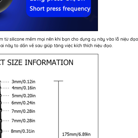
làm từ silicone mềm mại nên khi bạn cho dụng cụ này vào lỗ niệu đạo
ai này to dần về sau giúp tăng việc kích thích niệu đạo.