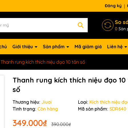
ng chờ đợi bạn
Đăng ký
So s
0
Sản 
chủ
Giới thiệu
Sản phẩm
Mã giảm giá
Liên hệ
Thanh rung kích thích niệu đạo 10 tần số
Thanh rung kích thích niệu đạo 10
số
Thương hiệu:
Jiuai
Loại:
Kích thích niệu đạ
Tình trạng:
Còn hàng
Mã sản phẩm:
SDR640
349.000₫
390.000₫