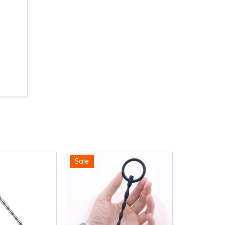
chắn nó
Sale
Sale