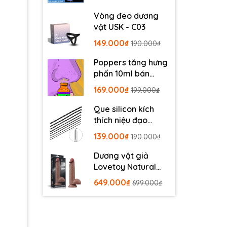
Vòng đeo dương
vật USK - C03
149.000₫
190.000₫
Poppers tăng hưng
phấn 10ml bán
chạy
169.000₫
199.000₫
Que silicon kích
thích niệu đạo
SDL140
139.000₫
190.000₫
Dương vật giả
Lovetoy Natural
Cock 9 inch
649.000₫
699.000₫