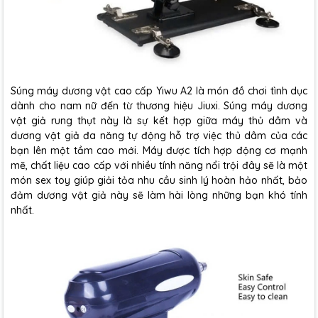
Súng máy dương vật cao cấp Yiwu A2 là món đồ chơi tình dục
dành cho nam nữ đến từ thương hiệu Jiuxi. Súng máy dương
vật giả rung thụt này là sự kết hợp giữa máy thủ dâm và
dương vật giả đa năng tự động hỗ trợ việc thủ dâm của các
bạn lên một tầm cao mới. Máy được tích hợp động cơ mạnh
mẽ, chất liệu cao cấp với nhiều tính năng nổi trội đây sẽ là một
món sex toy giúp giải tỏa nhu cầu sinh lý hoàn hảo nhất, bảo
đảm dương vật giả này sẽ làm hài lòng những bạn khó tính
nhất.