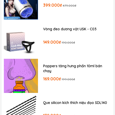
399.000₫
479.000₫
Vòng đeo dương vật USK - C03
149.000₫
190.000₫
Poppers tăng hưng phấn 10ml bán
chạy
169.000₫
199.000₫
Que silicon kích thích niệu đạo SDL140