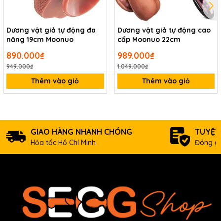
Dương vật giả tự động đa
Dương vật giả tự động cao
năng 19cm Moonuo
cấp Moonuo 22cm
890.000₫
989.000₫
949.000₫
1.049.000₫
Thêm vào giỏ
Thêm vào giỏ
GIAO HÀNG NHANH CHÓNG
TUYỆT
Hỏa tốc Hồ Chí Minh
Đóng gó