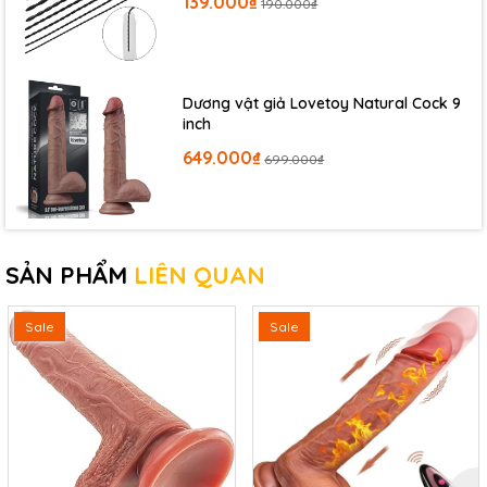
139.000₫
190.000₫
Dương vật giả Lovetoy Natural Cock 9
inch
649.000₫
699.000₫
SẢN PHẨM
LIÊN QUAN
Sale
Sale