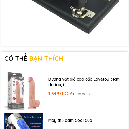
CÓ THỂ
BẠN THÍCH
Dương vật giả cao cấp Lovetoy 31cm
da trượt
1.349.000₫
1.590.000₫
Máy thủ dâm Cool Cup