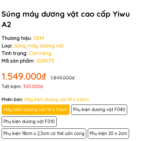
Súng máy dương vật cao cấp Yiwu
A2
Thương hiệu:
OEM
Loại:
Súng máy dương vật
Tình trạng:
Còn hàng
Mã sản phẩm:
GUN175
1.549.000₫
1.849.000₫
Tiết kiệm:
300.000₫
Phiên bản:
Máy kèm dương vật 19 x 3.6cm
Máy kèm dương vật 19 x 3.6cm
Phụ kiện dương vật F040
Phụ kiện dương vật F010
Phụ kiện 18cm x 2,5cm có thể uốn cong
Phụ kiện 20 x 2cm