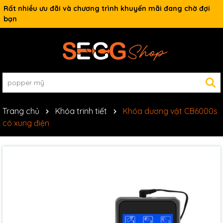
Rất nhiều ưu đãi và chương trình khuyến mãi đang chờ đợi
bạn
Trang chủ
Khóa trinh tiết
Khóa dương vật CB6000s
có xung điện