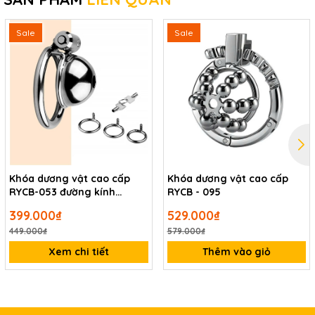
Sale
Sale
Khóa dương vật cao cấp
Khóa dương vật cao cấp
RYCB-053 đường kính
RYCB - 095
45mm
399.000₫
529.000₫
449.000₫
579.000₫
Xem chi tiết
Thêm vào giỏ