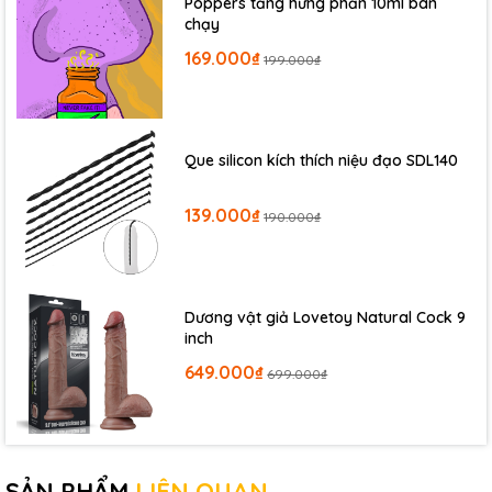
Poppers tăng hưng phấn 10ml bán
chạy
169.000₫
199.000₫
Que silicon kích thích niệu đạo SDL140
139.000₫
190.000₫
Dương vật giả Lovetoy Natural Cock 9
inch
649.000₫
699.000₫
SẢN PHẨM
LIÊN QUAN