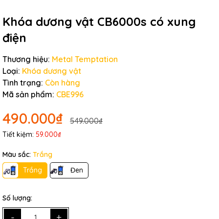
Khóa dương vật CB6000s có xung
điện
Thương hiệu:
Metal Temptation
Loại:
Khóa dương vật
Tình trạng:
Còn hàng
Mã sản phẩm:
CBE996
490.000₫
549.000₫
Tiết kiệm:
59.000₫
Màu sắc:
Trắng
Trắng
Đen
Số lượng:
-
+