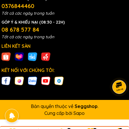
0376844460
Tất cả các ngày trong tuần
GÓP Ý & KHIẾU NẠI (08:30 - 22H)
08 678 577 84
Tất cả các ngày trong tuần
LIÊN KẾT SÀN
KẾT NỐI VỚI CHÚNG TÔI:
Bản quyền thuộc về
Seggshop
.
Cung cấp bởi
Sapo