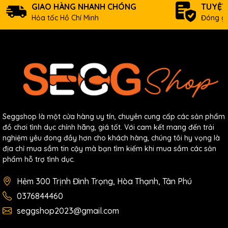
GIAO HÀNG NHANH CHÓNG
TUYỆT
Hỏa tốc Hồ Chí Minh
Đóng gó
Seggshop là một cửa hàng uy tín, chuyên cung cấp các sản phẩm
đồ chơi tình dục chính hãng, giá tốt. Với cam kết mang đến trải
nghiệm yêu đong đầy hơn cho khách hàng, chúng tôi hy vọng là
địa chỉ mua sắm tin cậy mà bạn tìm kiếm khi mua sắm các sản
phẩm hỗ trợ tình dục.
Hẻm 300 Trịnh Đình Trọng, Hòa Thạnh, Tân Phú
0376844460
seggshop2023@gmail.com