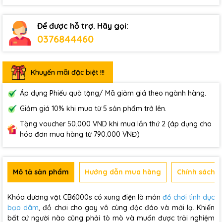
Để được hỗ trợ. Hãy gọi:
0376844460
Khuyến mãi đặc biệt !!!
Áp dụng Phiếu quà tặng/ Mã giảm giá theo ngành hàng.
Giảm giá 10% khi mua từ 5 sản phẩm trở lên.
Tặng voucher 50.000 VND khi mua lần thứ 2 (áp dụng cho
hóa đơn mua hàng từ 790.000 VNĐ)
Mô tả sản phẩm
Hướng dẫn mua hàng
Chính sách b
Khóa dương vật CB6000s có xung điện là món
đồ chơi tình dục
bạo dâm
, đồ chơi cho gay vô cùng độc đáo và mới lạ. Khiến
bất cứ người nào cũng phải tò mò và muốn được trải nghiệm