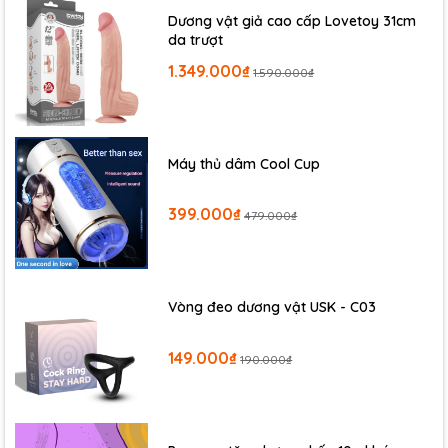
Dương vật giả cao cấp Lovetoy 31cm
da trượt
1.349.000₫
1.590.000₫
Máy thủ dâm Cool Cup
399.000₫
479.000₫
Vòng đeo dương vật USK - C03
149.000₫
190.000₫