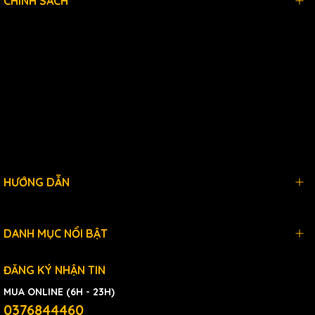
CHÍNH SÁCH
HƯỚNG DẪN
DANH MỤC NỔI BẬT
ĐĂNG KÝ NHẬN TIN
MUA ONLINE (6H - 23H)
0376844460