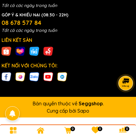
Tất cả các ngày trong tuần
GÓP Ý & KHIẾU NẠI (08:30 - 22H)
08 678 577 84
Tất cả các ngày trong tuần
LIÊN KẾT SÀN
KẾT NỐI VỚI CHÚNG TÔI:
Bản quyền thuộc về
Seggshop
.
Cung cấp bởi
Sapo
0
0
0