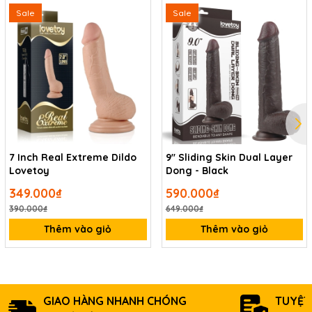
Sale
Sale
7 Inch Real Extreme Dildo
9'' Sliding Skin Dual Layer
Lovetoy
Dong - Black
349.000₫
590.000₫
390.000₫
649.000₫
Thêm vào giỏ
Thêm vào giỏ
GIAO HÀNG NHANH CHÓNG
TUYỆT