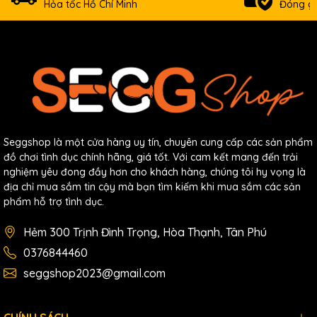
Hỏa tốc Hồ Chí Minh
Đóng gó
Seggshop là một cửa hàng uy tín, chuyên cung cấp các sản phẩm
đồ chơi tình dục chính hãng, giá tốt. Với cam kết mang đến trải
nghiệm yêu đong đầy hơn cho khách hàng, chúng tôi hy vọng là
địa chỉ mua sắm tin cậy mà bạn tìm kiếm khi mua sắm các sản
phẩm hỗ trợ tình dục.
Hẻm 300 Trịnh Đình Trọng, Hòa Thạnh, Tân Phú
0376844460
seggshop2023@gmail.com