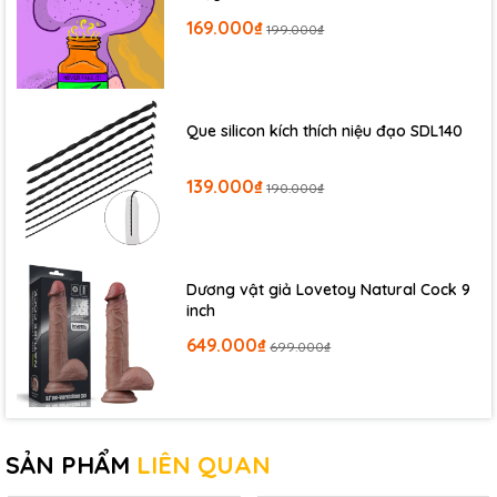
169.000₫
199.000₫
Que silicon kích thích niệu đạo SDL140
139.000₫
190.000₫
Dương vật giả Lovetoy Natural Cock 9
inch
649.000₫
699.000₫
SẢN PHẨM
LIÊN QUAN