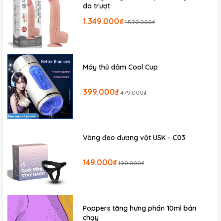
da trượt
1.349.000₫
1.590.000₫
Máy thủ dâm Cool Cup
399.000₫
479.000₫
Vòng đeo dương vật USK - C03
149.000₫
190.000₫
Poppers tăng hưng phấn 10ml bán
chạy