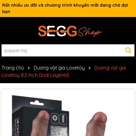
Rất nhiều ưu đãi và chương trình khuyến mãi đang chờ đợi
bạn
Trang chủ
Dương vật giả Lovetoy
Dương vật giả
Lovetoy 8,5 Inch Dual Layered