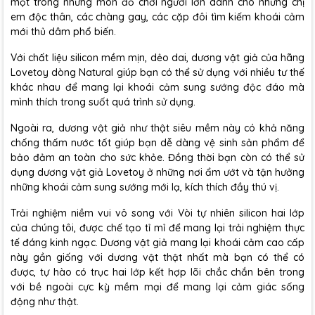
một trong những món đồ chơi người lớn dành cho những chị
em độc thân, các chàng gay, các cặp đôi tìm kiếm khoái cảm
mới thủ dâm phổ biến.
Với chất liệu silicon mềm mịn, dẻo dai, dương vật giả của hãng
Lovetoy dòng Natural giúp bạn có thể sử dụng với nhiều tư thế
khác nhau để mang lại khoái cảm sung sướng độc đáo mà
mình thích trong suốt quá trình sử dụng.
Ngoài ra, dương vật giả như thật siêu mềm này có khả năng
chống thấm nước tốt giúp bạn dễ dàng vệ sinh sản phẩm để
bảo đảm an toàn cho sức khỏe. Đồng thời bạn còn có thể sử
dụng dương vật giả Lovetoy ở những nơi ẩm ướt và tận hưởng
những khoái cảm sung sướng mới lạ, kích thích đầy thú vị.
Trải nghiệm niềm vui vô song với Vòi tự nhiên silicon hai lớp
của chúng tôi, được chế tạo tỉ mỉ để mang lại trải nghiệm thực
tế đáng kinh ngạc. Dương vật giả mang lại khoái cảm cao cấp
này gần giống với dương vật thật nhất mà bạn có thể có
được, tự hào có trục hai lớp kết hợp lõi chắc chắn bên trong
với bề ngoài cực kỳ mềm mại để mang lại cảm giác sống
động như thật.