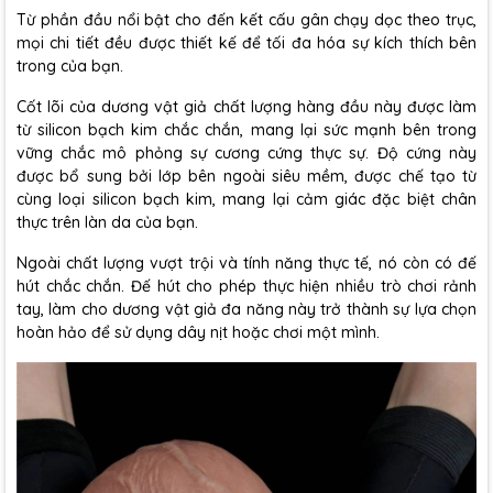
Từ phần đầu nổi bật cho đến kết cấu gân chạy dọc theo trục,
mọi chi tiết đều được thiết kế để tối đa hóa sự kích thích bên
trong của bạn.
Cốt lõi của dương vật giả chất lượng hàng đầu này được làm
từ silicon bạch kim chắc chắn, mang lại sức mạnh bên trong
vững chắc mô phỏng sự cương cứng thực sự. Độ cứng này
được bổ sung bởi lớp bên ngoài siêu mềm, được chế tạo từ
cùng loại silicon bạch kim, mang lại cảm giác đặc biệt chân
thực trên làn da của bạn.
Ngoài chất lượng vượt trội và tính năng thực tế, nó còn có đế
hút chắc chắn. Đế hút cho phép thực hiện nhiều trò chơi rảnh
tay, làm cho dương vật giả đa năng này trở thành sự lựa chọn
hoàn hảo để sử dụng dây nịt hoặc chơi một mình.