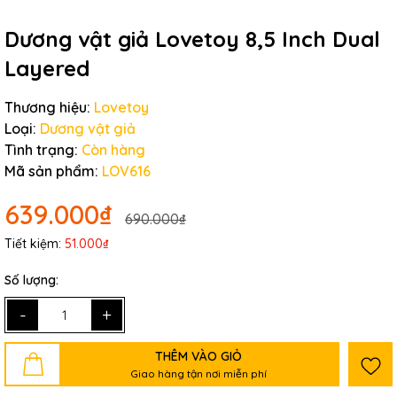
Dương vật giả Lovetoy 8,5 Inch Dual
Layered
Thương hiệu:
Lovetoy
Loại:
Dương vật giả
Tình trạng:
Còn hàng
Mã sản phẩm:
LOV616
639.000₫
690.000₫
Tiết kiệm:
51.000₫
Số lượng:
-
+
THÊM VÀO GIỎ
Giao hàng tận nơi miễn phí