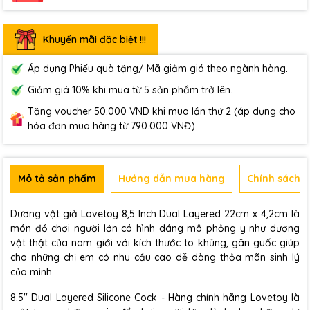
Khuyến mãi đặc biệt !!!
Áp dụng Phiếu quà tặng/ Mã giảm giá theo ngành hàng.
Giảm giá 10% khi mua từ 5 sản phẩm trở lên.
Tặng voucher 50.000 VND khi mua lần thứ 2 (áp dụng cho
hóa đơn mua hàng từ 790.000 VNĐ)
Mô tả sản phẩm
Hướng dẫn mua hàng
Chính sách b
Dương vật giả Lovetoy 8,5 Inch Dual Layered 22cm x 4,2cm là
món đồ chơi người lớn có hình dáng mô phỏng y như dương
vật thật của nam giới với kích thước to khủng, gân guốc giúp
cho những chị em có nhu cầu cao dễ dàng thỏa mãn sinh lý
của mình.
8.5'' Dual Layered Silicone Cock - Hàng chính hãng Lovetoy là