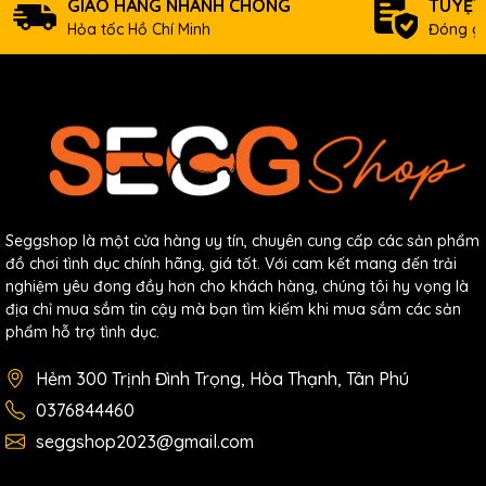
GIAO HÀNG NHANH CHÓNG
TUYỆT
Hỏa tốc Hồ Chí Minh
Đóng gó
Seggshop là một cửa hàng uy tín, chuyên cung cấp các sản phẩm
đồ chơi tình dục chính hãng, giá tốt. Với cam kết mang đến trải
nghiệm yêu đong đầy hơn cho khách hàng, chúng tôi hy vọng là
địa chỉ mua sắm tin cậy mà bạn tìm kiếm khi mua sắm các sản
phẩm hỗ trợ tình dục.
Hẻm 300 Trịnh Đình Trọng, Hòa Thạnh, Tân Phú
0376844460
seggshop2023@gmail.com