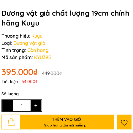
Dương vật giả chất lượng 19cm chính
hãng Kuyu
Thương hiệu:
Kuyu
Loại:
Dương vật giả
Tình trạng:
Còn hàng
Mã sản phẩm:
KYU395
395.000₫
449.000₫
Tiết kiệm:
54.000₫
Số lượng:
-
+
THÊM VÀO GIỎ
Giao hàng tận nơi miễn phí