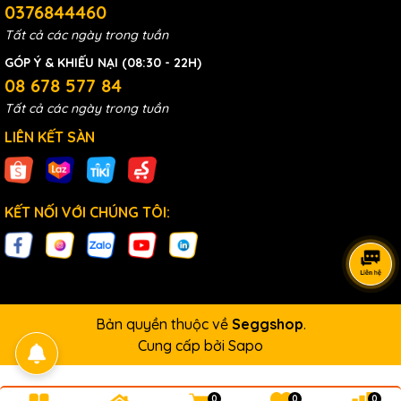
0376844460
Tất cả các ngày trong tuần
GÓP Ý & KHIẾU NẠI (08:30 - 22H)
08 678 577 84
Tất cả các ngày trong tuần
LIÊN KẾT SÀN
KẾT NỐI VỚI CHÚNG TÔI:
Bản quyền thuộc về
Seggshop
.
Cung cấp bởi
Sapo
0
0
0