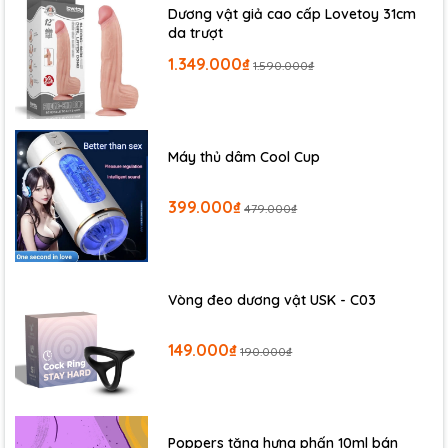
Dương vật giả cao cấp Lovetoy 31cm
da trượt
1.349.000₫
1.590.000₫
Máy thủ dâm Cool Cup
399.000₫
479.000₫
Vòng đeo dương vật USK - C03
149.000₫
190.000₫
Poppers tăng hưng phấn 10ml bán