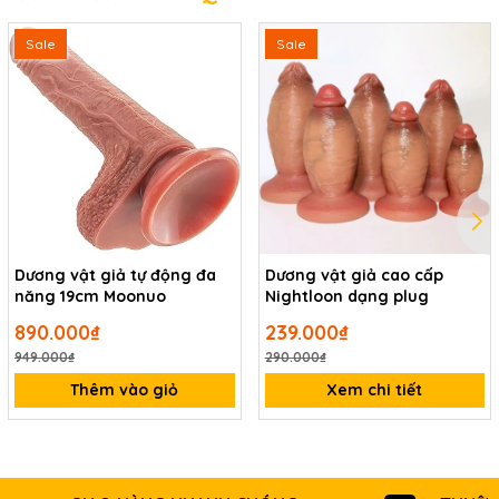
Sale
Sale
Dương vật giả tự động đa
Dương vật giả cao cấp
năng 19cm Moonuo
Nightloon dạng plug
890.000₫
239.000₫
949.000₫
290.000₫
Thêm vào giỏ
Xem chi tiết