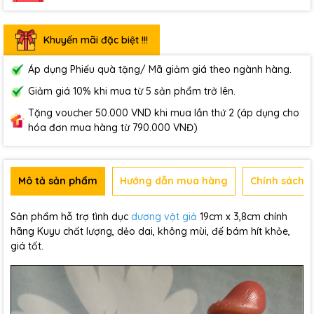
Khuyến mãi đặc biệt !!!
Áp dụng Phiếu quà tặng/ Mã giảm giá theo ngành hàng.
Giảm giá 10% khi mua từ 5 sản phẩm trở lên.
Tặng voucher 50.000 VND khi mua lần thứ 2 (áp dụng cho
hóa đơn mua hàng từ 790.000 VNĐ)
Mô tả sản phẩm
Hướng dẫn mua hàng
Chính sách b
Sản phẩm hỗ trợ tình dục
dương vật giả
19cm x 3,8cm chính
hãng Kuyu chất lượng, dẻo dai, không mùi, đế bám hít khỏe,
giá tốt.