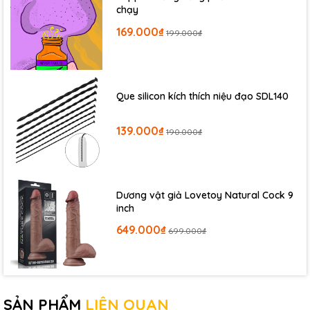
chạy
169.000₫
199.000₫
Que silicon kích thích niệu đạo SDL140
139.000₫
190.000₫
Dương vật giả Lovetoy Natural Cock 9
inch
649.000₫
699.000₫
SẢN PHẨM
LIÊN QUAN