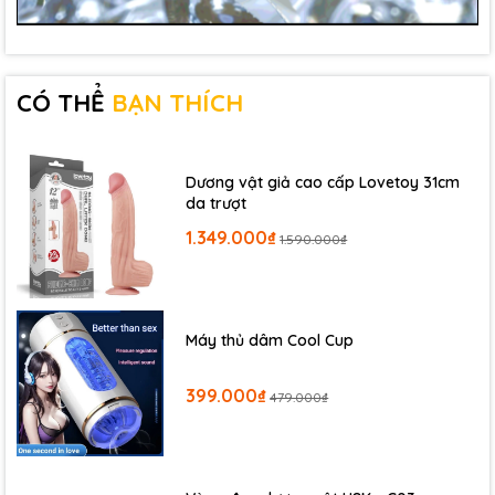
CÓ THỂ
BẠN THÍCH
Dương vật giả cao cấp Lovetoy 31cm
da trượt
1.349.000₫
1.590.000₫
Máy thủ dâm Cool Cup
399.000₫
479.000₫