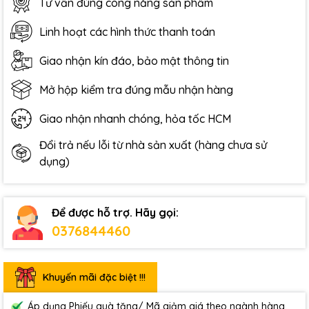
Tư vấn đúng công năng sản phẩm
Linh hoạt các hình thức thanh toán
Giao nhận kín đáo, bảo mật thông tin
Mở hộp kiểm tra đúng mẫu nhận hàng
Giao nhận nhanh chóng, hỏa tốc HCM
Đổi trả nếu lỗi từ nhà sản xuất (hàng chưa sử
dụng)
Để được hỗ trợ. Hãy gọi:
0376844460
Khuyến mãi đặc biệt !!!
Áp dụng Phiếu quà tặng/ Mã giảm giá theo ngành hàng.