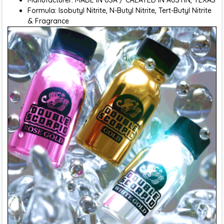
Manufacturer: MADE IN USA / CREATED IN AUSTIN, TEXAS
Formula: Isobutyl Nitrite, N-Butyl Nitrite, Tert-Butyl Nitrite
& Fragrance