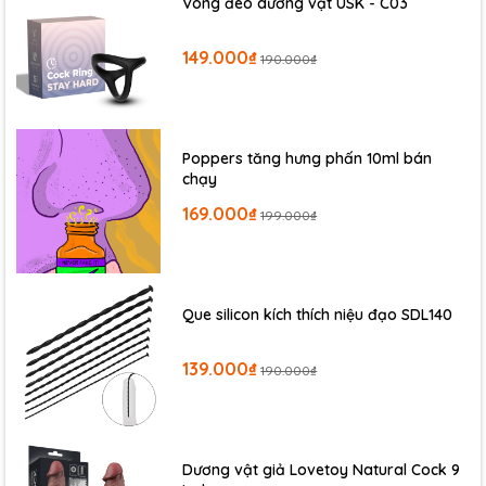
Vòng đeo dương vật USK - C03
149.000₫
190.000₫
Poppers tăng hưng phấn 10ml bán
chạy
169.000₫
199.000₫
Que silicon kích thích niệu đạo SDL140
139.000₫
190.000₫
Dương vật giả Lovetoy Natural Cock 9