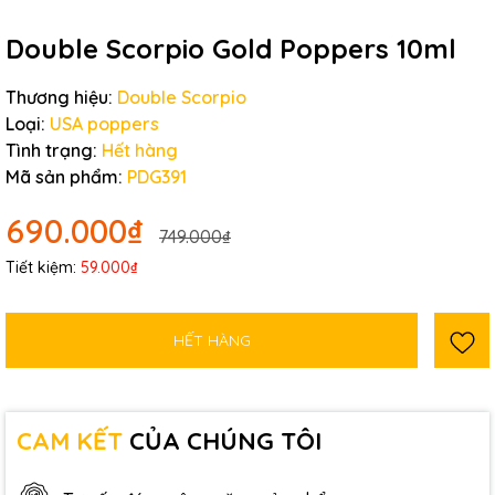
Double Scorpio Gold Poppers 10ml
Thương hiệu:
Double Scorpio
Loại:
USA poppers
Tình trạng:
Hết hàng
Mã sản phẩm:
PDG391
690.000₫
749.000₫
Tiết kiệm:
59.000₫
HẾT HÀNG
CAM KẾT
CỦA CHÚNG TÔI