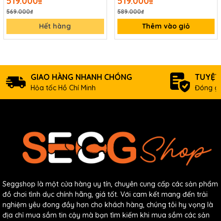
519.000₫
519.000₫
569.000₫
589.000₫
Hết hàng
Thêm vào giỏ
GIAO HÀNG NHANH CHÓNG
TUYỆT
Hỏa tốc Hồ Chí Minh
Đóng gó
Seggshop là một cửa hàng uy tín, chuyên cung cấp các sản phẩm
đồ chơi tình dục chính hãng, giá tốt. Với cam kết mang đến trải
nghiệm yêu đong đầy hơn cho khách hàng, chúng tôi hy vọng là
địa chỉ mua sắm tin cậy mà bạn tìm kiếm khi mua sắm các sản