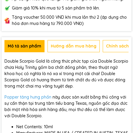
Giảm giá 10% khi mua từ 5 sản phẩm trở lên.
Tặng voucher 50.000 VND khi mua lần thứ 2 (áp dụng cho
hóa đơn mua hàng từ 790.000 VNĐ)
Mô tả sản phẩm
Hướng dẫn mua hàng
Chính sách b
Double Scorpio Gold là công thức phức tạp của Double Scorpio
chứa Holy Trinity gồm ba chất đồng phân, theo thuật ngữ
khoa học có nghĩa là nó xa xỉ trong một cái chai! Double
Scorpio Gold có hương thơm từ tinh chất đu đủ và được đóng
trong một chai mạ vàng tuyệt đẹp.
Popper tăng hưng phấn
này được sản xuất bằng thủ công với
sự cẩn thận tại trung tâm tiểu bang Texas, nguồn gốc đạo đức
bởi một nhà hóa sinh hàng đầu, mọi thứ đều có thể làm được
với Double Scorpio.
Net Contents: 10ml